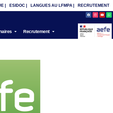
E |
ESIDOC |
LANGUES AU LFMPA |
RECRUTEMENT
Facebook
Instagram
Youtube
Wh
naires
Recrutement