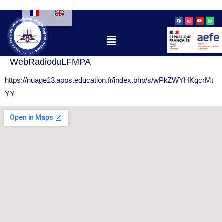
Aller
Facebook
Instagram
Youtube
Whatsa
au
contenu
Menu
WebRadioduLFMPA
https://nuage13.apps.education.fr/index.php/s/wPkZWYHKgcrMt
YY