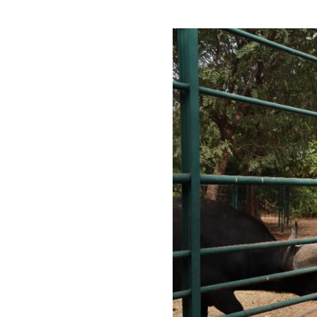
Exploration
Nature
:
Les
Élèves
de
4ᵉ
au
Parc
Zoologique
d’Abuja