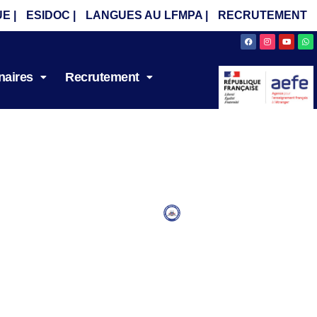
E |
ESIDOC |
LANGUES AU LFMPA |
RECRUTEMENT
Facebook
Instagram
Youtube
Wh
naires
Recrutement