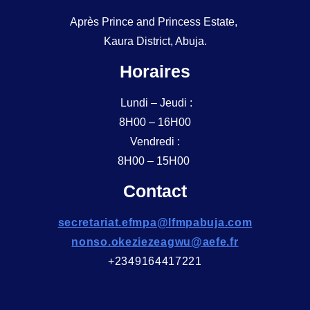
Après Prince and Princess Estate,
Kaura District, Abuja.
Horaires
Lundi – Jeudi :
8H00 – 16H00
Vendredi :
8H00 – 15H00
Contact
secretariat.efmpa@lfmpabuja.com
nonso.okeziezeagwu@aefe.fr
+2349164417221
F
I
Y
a
n
o