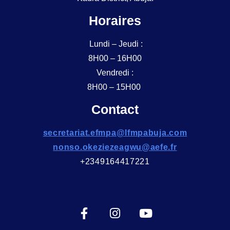
Horaires
Lundi – Jeudi :
8H00 – 16H00
Vendredi :
8H00 – 15H00
Contact
secretariat.efmpa@lfmpabuja.com
nonso.okeziezeagwu@aefe.fr
+2349164417221
F
I
Y
a
n
o
c
s
u
e
t
t
b
a
u