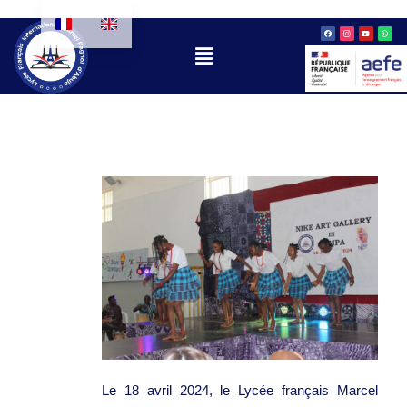
Aller
Facebook
Instagram
Youtube
Whatsa
au
Menu
contenu
Le 18 avril 2024, le Lycée français Marcel