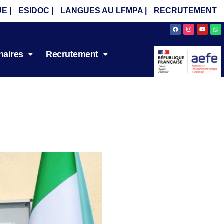
E |
ESIDOC |
LANGUES AU LFMPA |
RECRUTEMENT
Facebook
Instagram
Youtube
Wh
naires
Recrutement