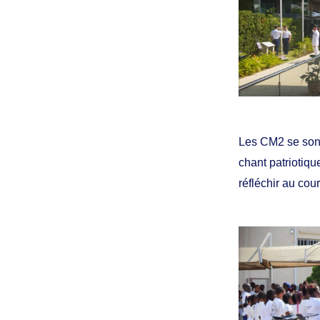
Les CM2 se sont
chant patriotiqu
réfléchir au cou